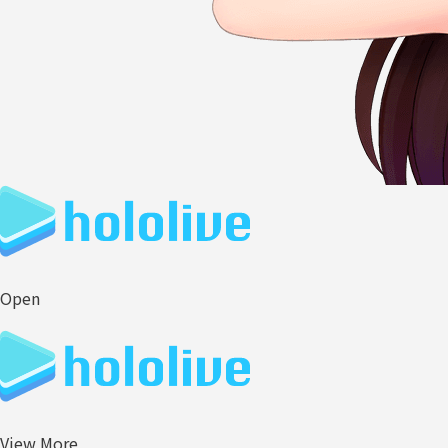
Open
View More