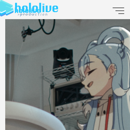
JP
EN
ABOUT
TALENT
NEWS
AUDITION
COLLABORATION
SUPPORT ADVERTISING