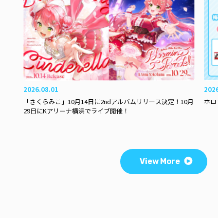
2026.08.01
202
「さくらみこ」10月14日に2ndアルバムリリース決定！10月
ホロ
29日にKアリーナ横浜でライブ開催！
View More