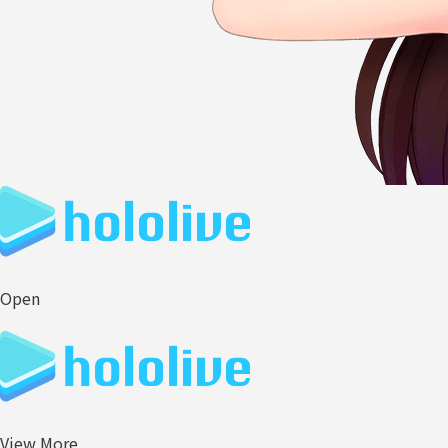
Open
View More