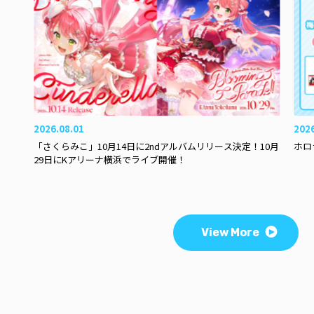
2026.08.01
202
「さくらみこ」10月14日に2ndアルバムリリース決定！10月
ホロ
29日にKアリーナ横浜でライブ開催！
View More