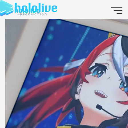
JP
EN
ABOUT
TALENT
NEWS
AUDITION
COLLABORATION
SUPPORT ADVERTISING