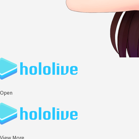
Open
View More