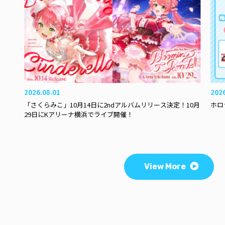
2026.08.01
202
「さくらみこ」10月14日に2ndアルバムリリース決定！10月
ホロ
29日にKアリーナ横浜でライブ開催！
View More