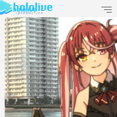
JP
EN
ABOUT
TALENT
NEWS
AUDITION
COLLABORATION
SUPPORT ADVERTISING