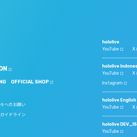
hololive
YouTube
X
hololive Indone
ON
YouTube
X
NG
OFFICIAL SHOP
Instagram
hololive English
々へのお願い
YouTube
X
ガイドライン
hololive DEV_I
YouTube