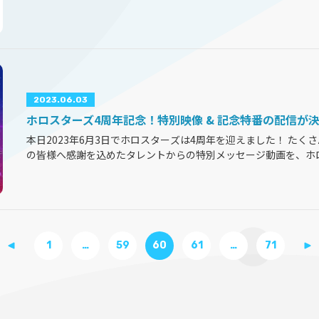
《Hoshimachi Suisei 2nd Solo Live "Shout in Cr
（東京都中野区）より全国流
...
2023.06.03
ホロスターズ4周年記念！特別映像 & 記念特番の配信が
本日2023年6月3日でホロスターズは4周年を迎えました！ た
の皆様へ感謝を込めたタレントからの特別メッセージ動画を、ホ
ご視聴下さい。 また、イラストレーターInooka先生描き下ろし
念特番を、2023年6月25日（日）18:00から配信いたします。
...
1
…
59
60
61
…
71