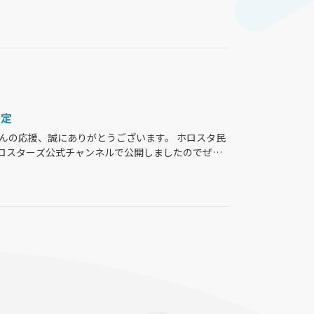
isis"》のBlu-rayパッケージを、株式会社ブシロードミュージック
決定
くさんの応援、誠にありがとうございます。 ホロスタ民
ロスターズ公式チャンネルで公開しましたのでぜひ
の、4周年キービジュアルも公開。 さらに、4周年記