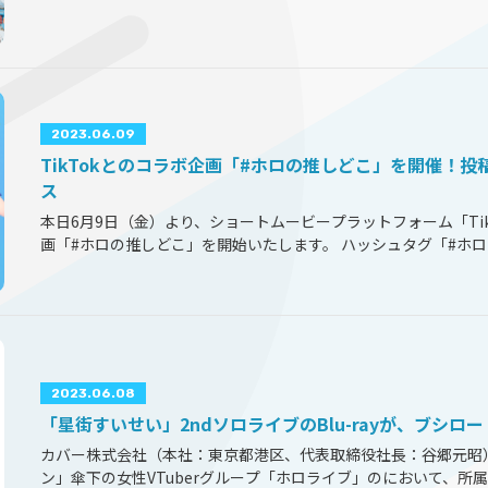
ついての新情報をお知らせいたします。 4月に本取り組みの一環
VTuberグループ「ホロライブ」のコラボレーション企画を実施
2023.06.09
TikTokとのコラボ企画「#ホロの推しどこ」を開催！
ス
本日6月9日（金）より、ショートムービープラットフォーム「Ti
画「#ホロの推しどこ」を開始いたします。 ハッシュタグ「#ホ
所属タレントによる配信のクリップ(切り抜き)をTikTokへご
ルアイコンフレームをプレゼントいたします。 こちらのアイコン
2023.06.08
「星街すいせい」2ndソロライブのBlu-rayが、ブシ
カバー株式会社（本社：東京都港区、代表取締役社長：谷郷元昭
ン」傘下の女性VTuberグループ「ホロライブ」のにおいて、所属