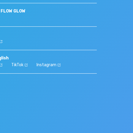
S FLOW GLOW
lish
TikTok
Instagram