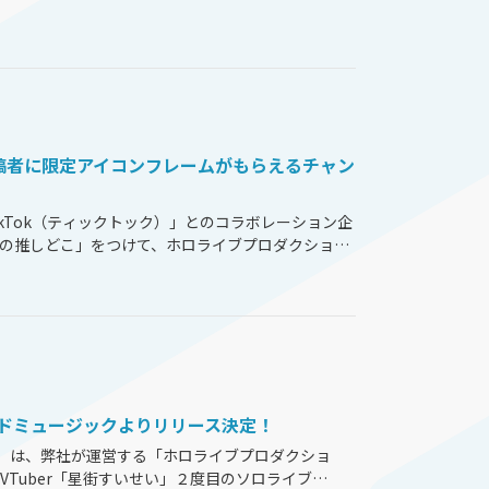
としてプロ野球球団「読売ジャイアンツ」と弊社
する旨お伝えしてお
...
投稿者に限定アイコンフレームがもらえるチャン
kTok（ティックトック）」とのコラボレーション企
ロの推しどこ」をつけて、ホロライブプロダクション
投稿いただいた方のなかから、1名様へオリジナルデジタ
フレー
...
ロードミュージックよりリリース決定！
）は、弊社が運営する「ホロライブプロダクショ
VTuber「星街すいせい」２度目のソロライブ