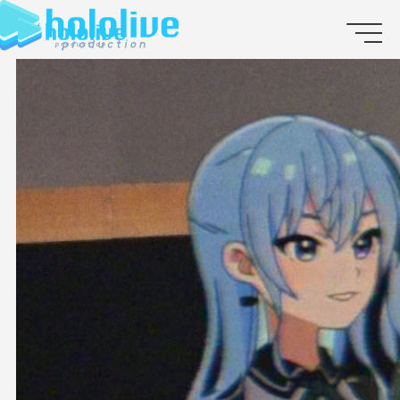
JP
EN
ABOUT
TALENT
NEWS
AUDITION
COLLABORATION
SUPPORT ADVERTISING