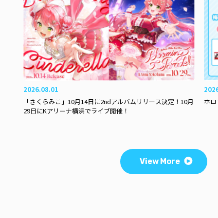
2026.08.01
202
「さくらみこ」10月14日に2ndアルバムリリース決定！10月
ホロ
29日にKアリーナ横浜でライブ開催！
View More