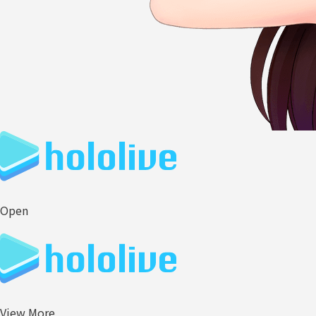
Open
View More