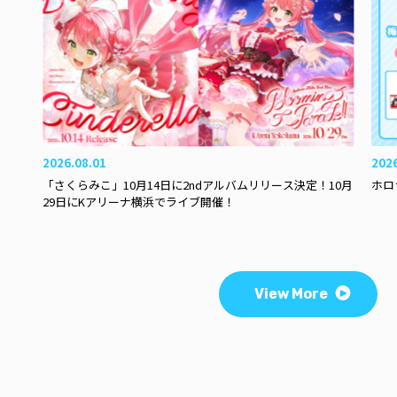
2026.08.01
202
「さくらみこ」10月14日に2ndアルバムリリース決定！10月
ホロ
29日にKアリーナ横浜でライブ開催！
View More