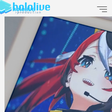
JP
EN
ABOUT
TALENT
NEWS
AUDITION
COLLABORATION
SUPPORT ADVERTISING