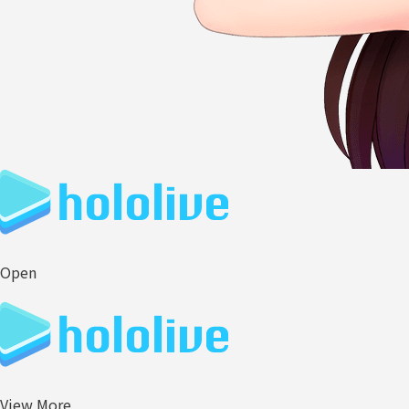
Open
View More