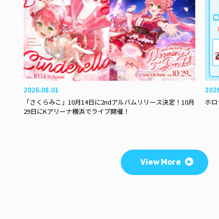
2026.08.01
202
「さくらみこ」10月14日に2ndアルバムリリース決定！10月
ホロ
29日にKアリーナ横浜でライブ開催！
View More