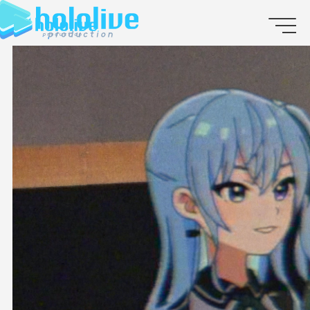
JP
EN
ABOUT
TALENT
NEWS
AUDITION
COLLABORATION
SUPPORT ADVERTISING