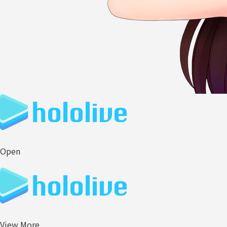
Open
View More