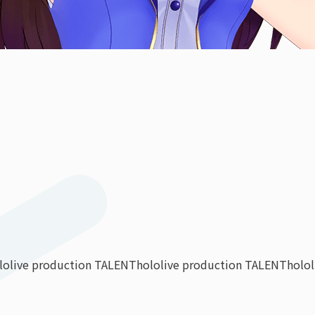
lolive production TALENT
hololive production TALENT
holo