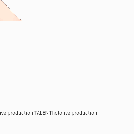
live production TALENT
hololive production