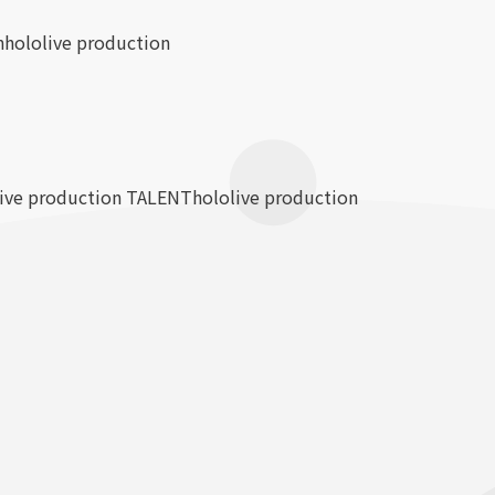
n
hololive production
live production TALENT
hololive production