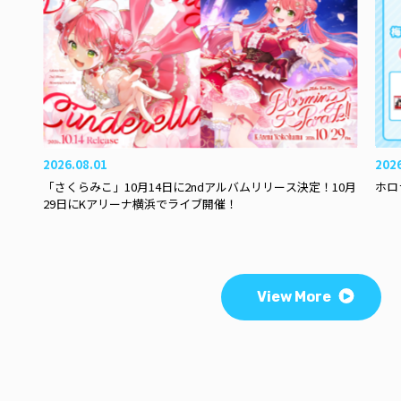
2026.08.01
202
「さくらみこ」10月14日に2ndアルバムリリース決定！10月
ホロ
29日にKアリーナ横浜でライブ開催！
View More