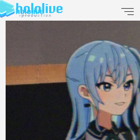
JP
EN
ABOUT
TALENT
NEWS
AUDITION
COLLABORATION
SUPPORT ADVERTISING