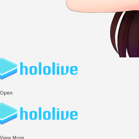
Open
View More