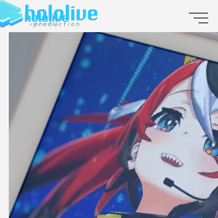
JP
EN
ABOUT
TALENT
NEWS
AUDITION
COLLABORATION
SUPPORT ADVERTISING