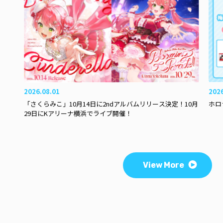
2026.08.01
202
「さくらみこ」10月14日に2ndアルバムリリース決定！10月
ホロ
29日にKアリーナ横浜でライブ開催！
View More