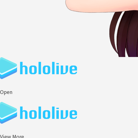
Open
View More