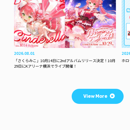
2026.08.01
202
「さくらみこ」10月14日に2ndアルバムリリース決定！10月
ホロ
29日にKアリーナ横浜でライブ開催！
View More