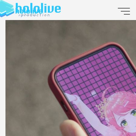
JP
EN
ABOUT
TALENT
NEWS
AUDITION
COLLABORATION
SUPPORT ADVERTISING