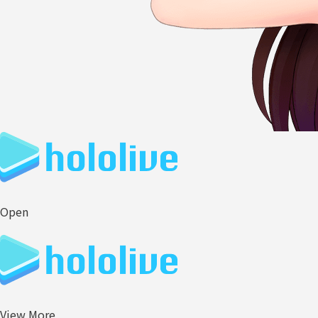
Open
View More