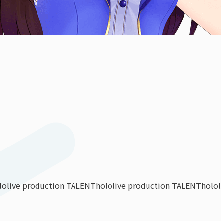
lolive production TALENT
hololive production TALENT
holo