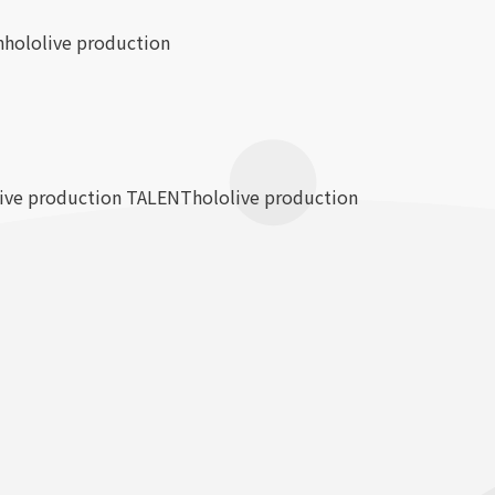
n
hololive production
live production TALENT
hololive production