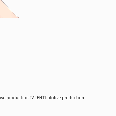
live production TALENT
hololive production