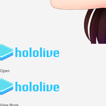
Open
View More