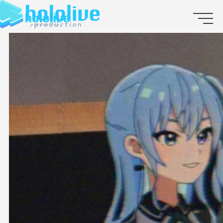
JP
EN
ABOUT
TALENT
NEWS
AUDITION
COLLABORATION
SUPPORT ADVERTISING