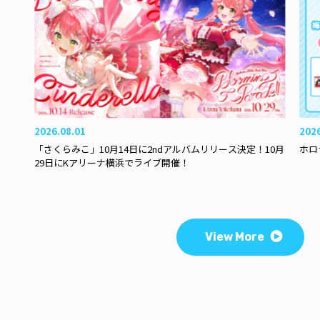
2026.08.01
202
「さくらみこ」10月14日に2ndアルバムリリース決定！10月
ホロ
29日にKアリーナ横浜でライブ開催！
View More