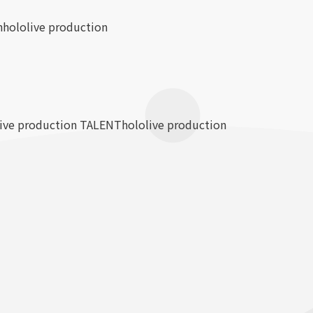
n
hololive production
live production TALENT
hololive production