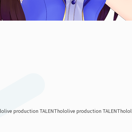
lolive production TALENT
hololive production TALENT
holo