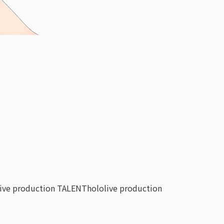
live production TALENT
hololive production