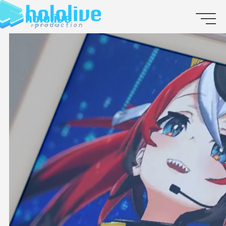
JP
EN
ABOUT
TALENT
NEWS
AUDITION
COLLABORATION
SUPPORT ADVERTISING