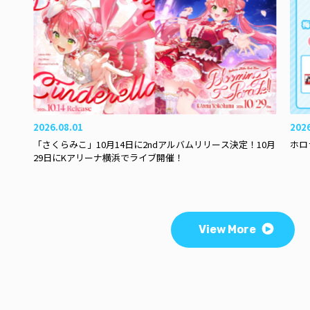
2026.08.01
202
「さくらみこ」10月14日に2ndアルバムリリース決定！10月
ホロ
29日にKアリーナ横浜でライブ開催！
View More