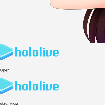
Open
View More