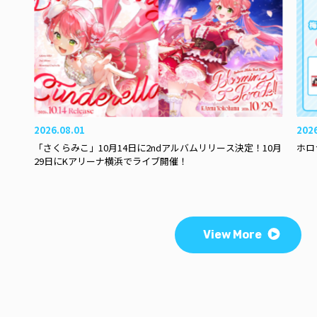
2026.08.01
202
「さくらみこ」10月14日に2ndアルバムリリース決定！10月
ホロ
29日にKアリーナ横浜でライブ開催！
View More