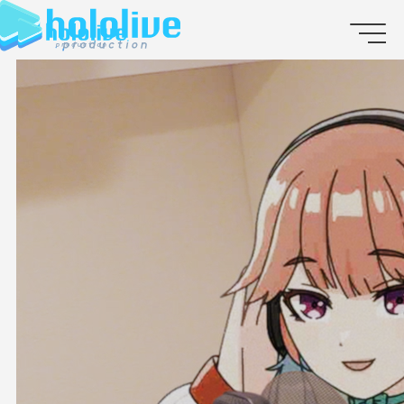
JP
EN
ABOUT
TALENT
NEWS
AUDITION
COLLABORATION
SUPPORT ADVERTISING