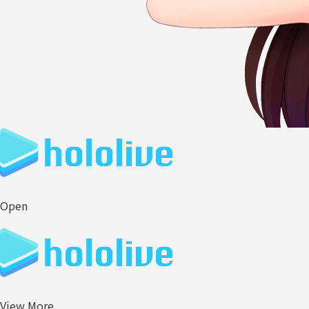
Open
View More