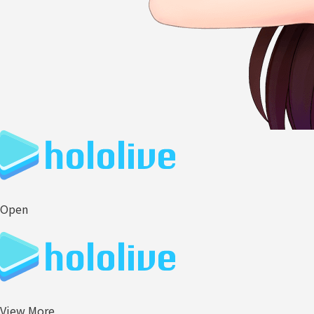
Open
View More