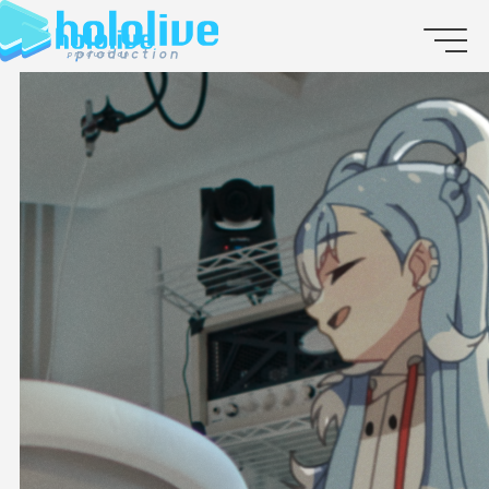
JP
EN
ABOUT
TALENT
NEWS
AUDITION
COLLABORATION
SUPPORT ADVERTISING