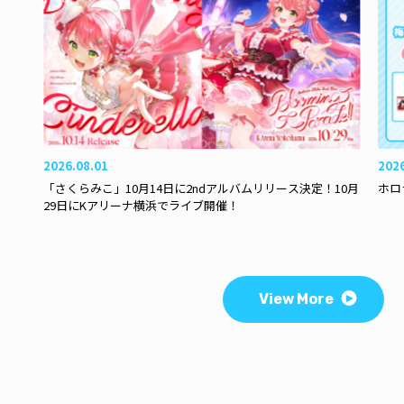
2026.08.01
202
「さくらみこ」10月14日に2ndアルバムリリース決定！10月
ホロ
29日にKアリーナ横浜でライブ開催！
View More