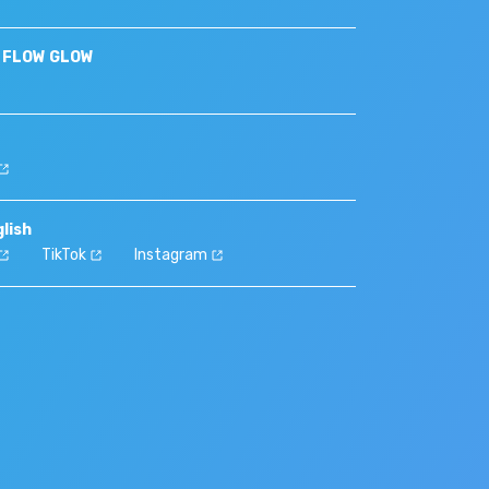
S FLOW GLOW
lish
TikTok
Instagram