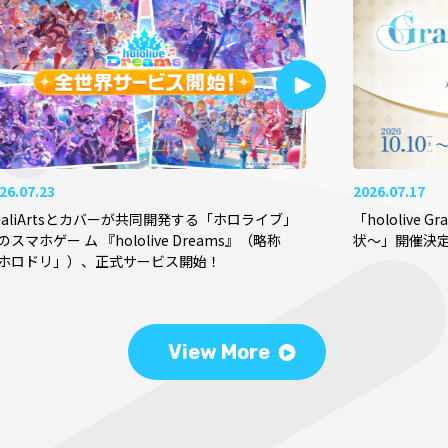
26.07.23
2026.07.17
ualiArtsとカバーが共同開発する「ホロライブ」
「hololive 
のスマホゲー ム 『hololive Dreams』（略称
状～」開催決
ホロドリ」）、正式サービス開始！
View More