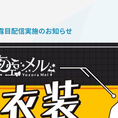
ON
露⽬配信実施のお知らせ