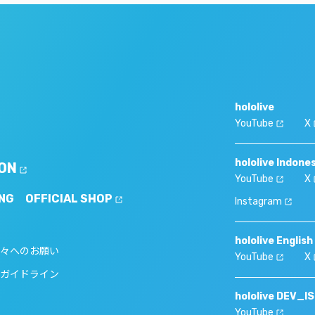
hololive
YouTube
X
hololive Indone
ON
YouTube
X
NG
OFFICIAL SHOP
Instagram
hololive English
々へのお願い
YouTube
X
ガイドライン
hololive DEV_I
YouTube