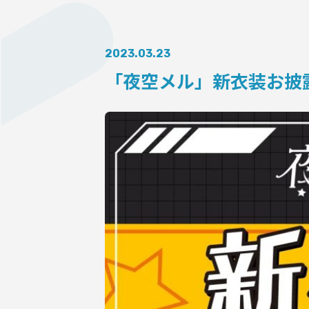
AUDITI
2023.03.23
「夜空メル」新⾐装お披
COLLABORATION
SUPPORT ADVERTISING
OFFICIAL SHOP
HOLODULE
会社概要
プライバシーポリシー
未成年の方々へのお願い
二次創作ガイドライン
よくある質問