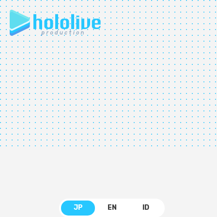
JP
EN
ABOUT
TALENT
NEWS
JP
EN
ID