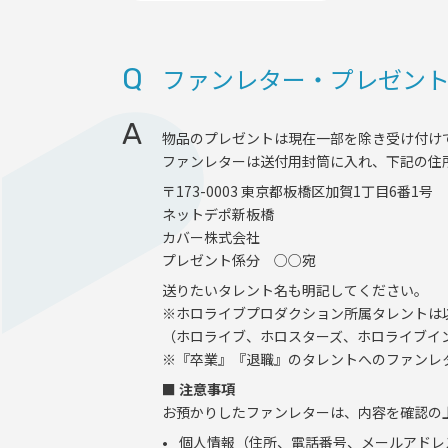
AUDITI
Q
ファンレター・プレゼン
COLLABORATION
A
物品のプレゼントは現在一部を除き受け付け
SUPPORT ADVERTISING
ファンレターは送付用封筒に入れ、下記の住
〒173-0003 東京都板橋区加賀1丁目6番1号
OFFICIAL SHOP
ネットデポ新板橋
カバー株式会社
HOLODULE
プレゼント係分 ○○宛
送りたいタレント名も明記してください。
会社概要
※ホロライブプロダクション所属タレントは
プライバシーポリシー
（ホロライブ、ホロスターズ、ホロライブインドネ
※『卒業』『退職』のタレントへのファンレ
未成年の方々へのお願い
■ 注意事項
二次創作ガイドライン
お預かりしたファンレターは、内容を確認の
よくある質問
個人情報（住所、電話番号、メールアドレ