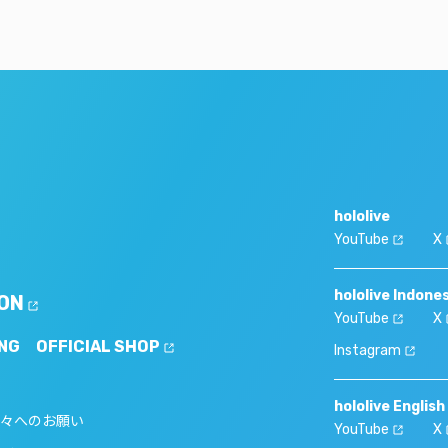
hololive
YouTube
X
hololive Indone
ON
YouTube
X
NG
OFFICIAL SHOP
Instagram
hololive English
々へのお願い
YouTube
X