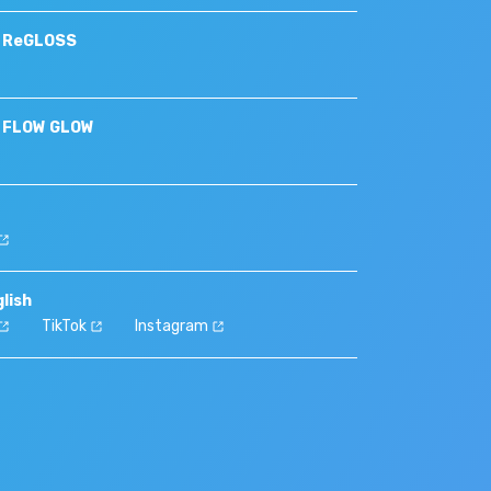
S ReGLOSS
S FLOW GLOW
lish
TikTok
Instagram