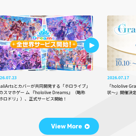
26.07.23
2026.07.17
ualiArtsとカバーが共同開発する「ホロライブ」
「hololive 
のスマホゲー ム 『hololive Dreams』（略称
状～」開催決
ホロドリ」）、正式サービス開始！
View More