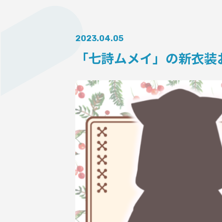
AUDITI
2023.04.05
「七詩ムメイ」の新⾐装
COLLABORATION
SUPPORT ADVERTISING
OFFICIAL SHOP
HOLODULE
会社概要
プライバシーポリシー
未成年の方々へのお願い
二次創作ガイドライン
よくある質問