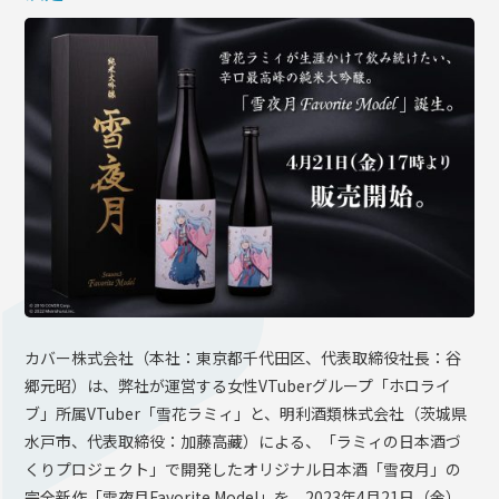
OFFICIAL SHOP
HOLODULE
会社概要
プライバシーポリシー
未成年の方々へのお願い
二次創作ガイドライン
よくある質問
サポーターガイドライン
カバー株式会社（本社：東京都千代田区、代表取締役社長：谷
郷元昭）は、弊社が運営する女性VTuberグループ「ホロライ
ブ」所属VTuber「雪花ラミィ」と、明利酒類株式会社（茨城県
水戸市、代表取締役：加藤高藏）による、「ラミィの日本酒づ
くりプロジェクト」で開発したオリジナル日本酒「雪夜月」の
完全新作「雪夜月Favorite Model」を、2023年4月21日（金）