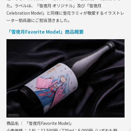
た。ラベルは、「雪夜月 オリジナル」及び「雪夜月
Celebration Model」と同様に雪花ラミィが敬愛するイラストレ
ーター肋兵器にご担当頂きました。
「雪夜月Favorite Model」商品概要
商品名 ： 「雪夜月Favorite Model」
小売価格 ： 1.8L：12,500円／720ml：6,000円（いずれも税