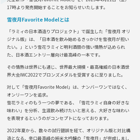
17時より発売開始することをお知らせいたします。
雪夜月Favorite Modelとは
「ラミィの日本酒造りプロジェクト」で誕生した「雪夜月 オリ
ジナル版」は、「日本酒を飲み始めるきっかけを雪夜月が担い
たい。」という雪花ラミィと明利酒類の強い情熱が込められ
た、日本酒エントリー層向け最高峰の一本です。
その情熱は世界にも通じ、世界最大規模・最高権威の日本酒世
界大会IWC2022でブロンズメダルを受賞するに至りました。
対して「雪夜月Favorite Model」は、ナンバーワンではなく、
オンリーワンを追求。
雪花ラミィのもう一つの夢である、「雪花ラミィ自身の好きな
味わい」を分析、生涯飲み続けたいと思える、大好きな味わい
を表現するというのがコンセプトになっております。
2022年夏から、数々の試行錯誤を経て、オリジナル版と対比構
造となる、辛口最高峰の純米大吟醸の「雪夜月」が完成しまし