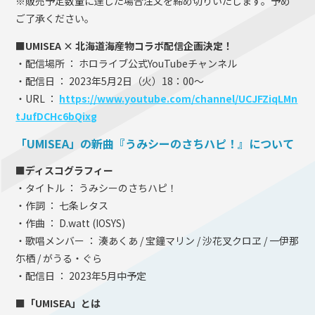
※販売予定数量に達した場合注文を締め切りいたします。予め
ご了承ください。
■UMISEA × 北海道海産物コラボ配信企画決定！
・配信場所 ： ホロライブ公式YouTubeチャンネル
・配信日 ： 2023年5月2日（火）18：00～
・URL ：
https://www.youtube.com/channel/UCJFZiqLMn
tJufDCHc6bQixg
「UMISEA」の新曲『うみシーのさちハピ！』について
■ディスコグラフィー
・タイトル ： うみシーのさちハピ！
・作詞 ： 七条レタス
・作曲 ： D.watt (IOSYS)
・歌唱メンバー ： 湊あくあ / 宝鐘マリン / 沙花叉クロヱ / 一伊那
尓栖 / がうる・ぐら
・配信日 ： 2023年5月中予定
■「UMISEA」とは