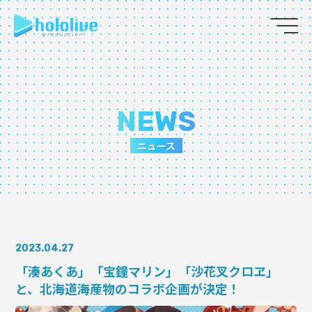
JP
EN
ABOUT
NEWS
TALENT
ニュース
NEWS
AUDITION
2023.04.27
COLLABORATION
「湊あくあ」「宝鐘マリン」「沙花叉クロヱ」
と、北海道海産物のコラボ企画が決定！
SUPPORT ADVERTISING