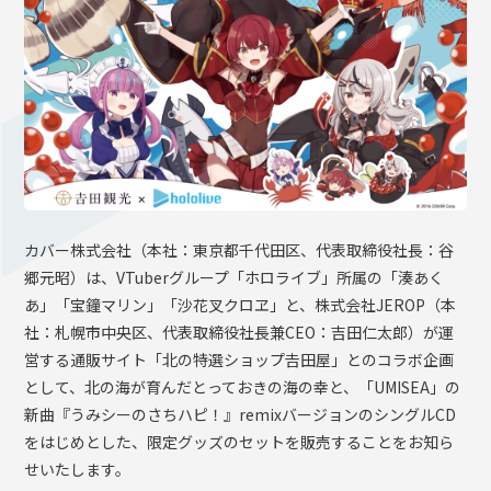
OFFICIAL SHOP
HOLODULE
会社概要
プライバシーポリシー
未成年の方々へのお願い
二次創作ガイドライン
カバー株式会社（本社：東京都千代田区、代表取締役社長：谷
よくある質問
郷元昭）は、VTuberグループ「ホロライブ」所属の「湊あく
サポーターガイドライン
あ」「宝鐘マリン」「沙花叉クロヱ」と、株式会社JEROP（本
社：札幌市中央区、代表取締役社長兼CEO：吉田仁太郎）が運
営する通販サイト「北の特選ショップ𠮷田屋」とのコラボ企画
として、北の海が育んだとっておきの海の幸と、「UMISEA」の
新曲『うみシーのさちハピ！』remixバージョンのシングルCD
をはじめとした、限定グッズのセットを販売することをお知ら
せいたします。