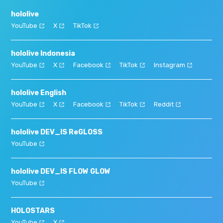
hololive
YouTube
X
TikTok
hololive Indonesia
YouTube
X
Facebook
TikTok
Instagram
hololive English
YouTube
X
Facebook
TikTok
Reddit
hololive DEV_IS ReGLOSS
YouTube
hololive DEV_IS FLOW GLOW
YouTube
HOLOSTARS
YouTube
X