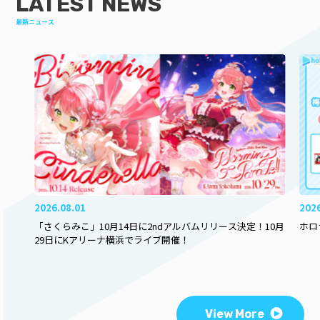
LATEST NEWS
最新ニュース
2026.08.01
202
「さくらみこ」10月14日に2ndアルバムリリース決定！10月
ホロ
29日にKアリーナ横浜でライブ開催！
View More