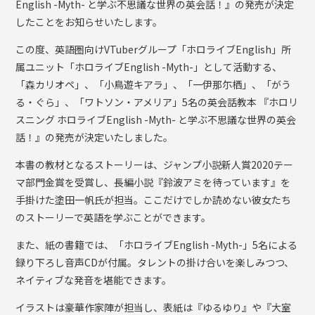
English -Myth- と学ぶ不思議な世界の英会話！』の発売が決定
したことをお知らせいたします。
この度、英語圏向けVTuberグループ「ホロライブEnglish」所
属ユニット「ホロライブEnglish -Myth-」として活動する、
「森カリオペ」、「小鳥遊キアラ」、「一伊那尓栖」、「がう
る・ぐら」、「ワトソン・アメリア」5名の英会話教本 『ホロリ
スニング ホロライブEnglish -Myth- と学ぶ不思議な世界の英会
話！』の発売が決定いたしました。
本書の教材となるストーリーは、ジャンプ小説新人賞2020テー
マ部門金賞を受賞し、長編小説『鈴波アミを待っています』を
手掛けた塗田一帆氏が担当。ここだけでしか読めない彼女たち
のストーリーで英語を学ぶことができます。
また、紙の書籍では、「ホロライブEnglish -Myth-」5名による
録り下ろし音声CDが付属。タレントの掛け合いを楽しみつつ、
ネイティブな発音を堪能できます。
イラストは豪華作家陣が担当し、表紙は『ゆるゆり』や『大室