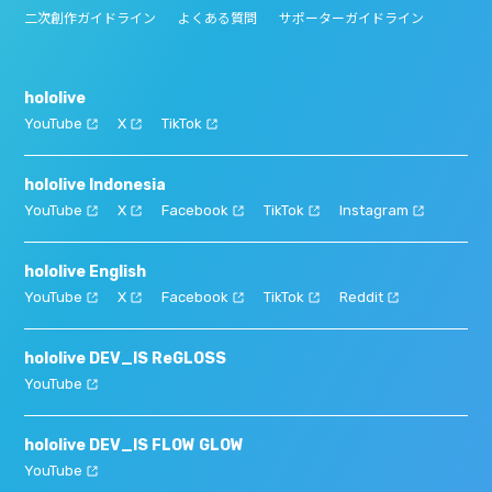
二次創作ガイドライン
よくある質問
サポーターガイドライン
hololive
YouTube
X
TikTok
hololive Indonesia
YouTube
X
Facebook
TikTok
Instagram
hololive English
YouTube
X
Facebook
TikTok
Reddit
hololive DEV_IS ReGLOSS
YouTube
hololive DEV_IS FLOW GLOW
YouTube