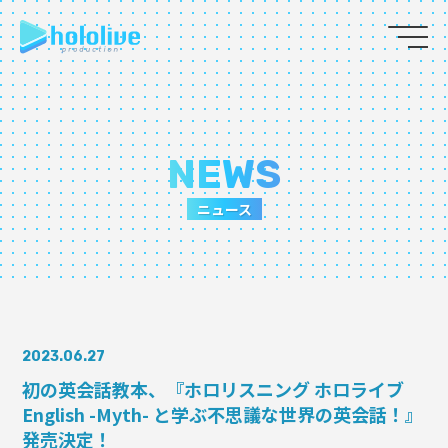
JP
EN
ABOUT
NEWS
TALENT
ニュース
NEWS
AUDITION
2023.06.27
COLLABORATION
初の英会話教本、『ホロリスニング ホロライブ
English -Myth- と学ぶ不思議な世界の英会話！』
SUPPORT ADVERTISING
発売決定！