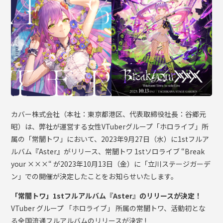
OFFICIAL SHOP
HOLODULE
会社概要
プライバシーポリシー
未成年の方々へのお願い
二次創作ガイドライン
カバー株式会社（本社：東京都港区、代表取締役社長：谷郷元
よくある質問
昭）は、弊社が運営する女性VTuberグループ「ホロライブ」所
サポーターガイドライン
属の「常闇トワ」において、2023年9月27日（水）に1stフルア
ルバム『Aster』がリリース、常闇トワ 1stソロライブ “Break
your ×××“ が2023年10月13日（金）に「立川ステージガーデ
ン」での開催が決定したことをお知らせいたします。
「常闇トワ」1stフルアルバム『Aster』のリリースが決定！
VTuber グループ 「ホロライブ」 所属の常闇トワ、活動初とな
る全国流通フルアルバムのリリースが決定 !