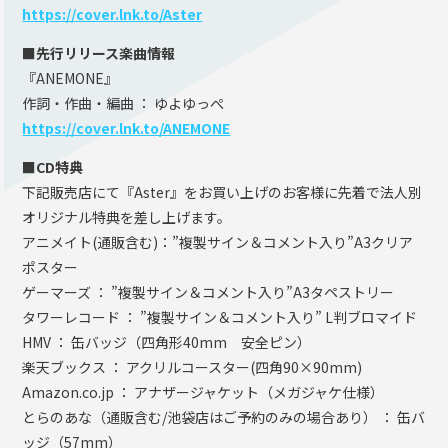
https://cover.lnk.to/Aster
■先行リリース楽曲情報
『ANEMONE』
作詞・作曲・編曲 ： ゆよゆっぺ
https://cover.lnk.to/ANEMONE
■CD特典
下記販売店にて『Aster』をお買い上げのお客様に先着で法人別
オリジナル特典を差し上げます。
アニメイト(通販含む)：”複製サイン＆コメント入り”A3クリア
ポスター
ゲーマーズ ： ”複製サイン＆コメント入り”A3タペストリー
タワーレコード ： ”複製サイン＆コメント入り” L判ブロマイド
HMV ： 缶バッジ（四角形40mm 安全ピン）
楽天ブックス ： アクリルコースター(四角90×90mm)
Amazon.co.jp ： アナザージャケット（メガジャケ仕様）
とらのあな（通販含む/池袋店はご予約のみの場合あり） ： 缶バ
ッジ（57mm）