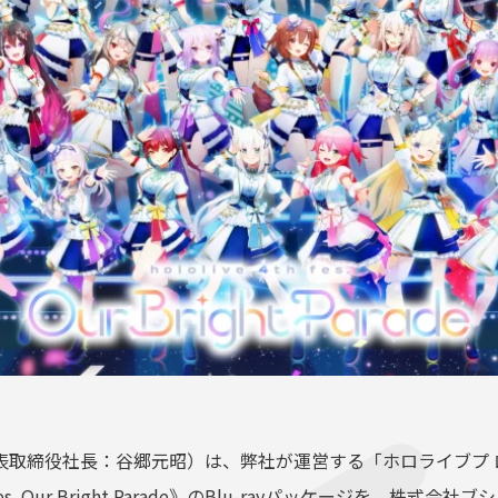
表取締役社⻑：⾕郷元昭）は、弊社が運営する「ホロライブプ 
fes. Our Bright Parade》のBlu-rayパッケージを