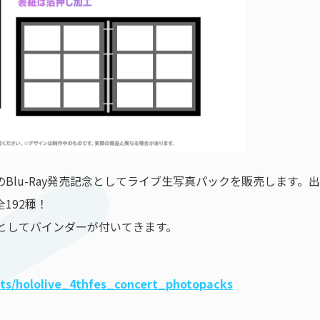
ight Parade』のBlu-Ray発売記念としてライブ⽣写真パックを販売
192種！
としてバインダーが付いてきます。
cts/hololive_4thfes_concert_photopacks