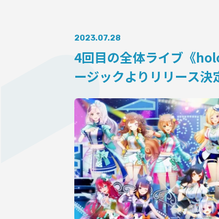
AUDITI
2023.07.28
4回⽬の全体ライブ《hololiv
COLLABORATION
ージックよりリリース決
SUPPORT ADVERTISING
OFFICIAL SHOP
HOLODULE
会社概要
プライバシーポリシー
未成年の方々へのお願い
二次創作ガイドライン
よくある質問