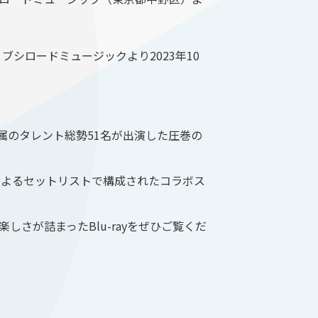
-rayが、ブシロードミュージックより2023年10
sh」所属のタレント総勢51名が出演した圧巻の
スによるセットリストで構成されたコラボス
さが詰まったBlu-rayをぜひご覧くだ