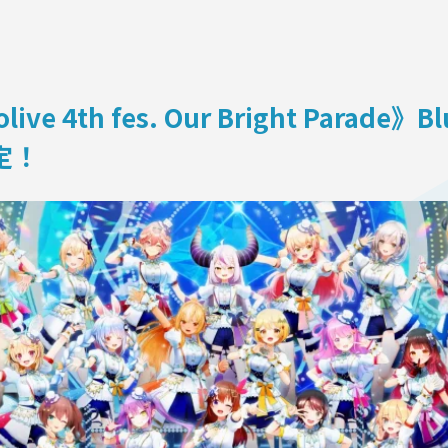
ON
e 4th fes. Our Bright Parad
定！