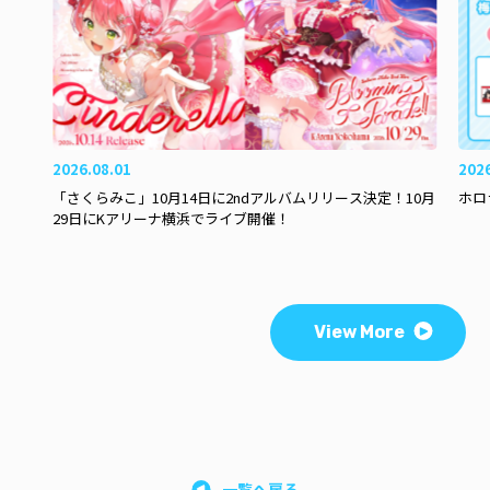
2026.08.01
202
「さくらみこ」10月14日に2ndアルバムリリース決定！10月
ホロ
29日にKアリーナ横浜でライブ開催！
View More
一覧へ戻る