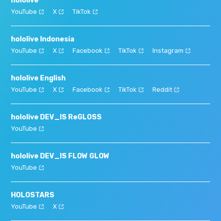
hololive
YouTube
X
TikTok
hololive Indonesia
YouTube
X
Facebook
TikTok
Instagram
hololive English
YouTube
X
Facebook
TikTok
Reddit
hololive DEV_IS ReGLOSS
YouTube
hololive DEV_IS FLOW GLOW
YouTube
HOLOSTARS
YouTube
X