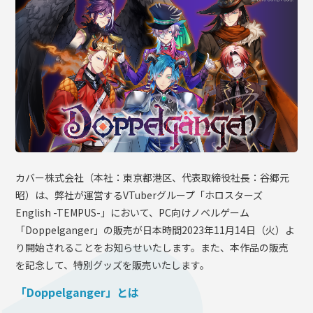
OFFICIAL SHOP
HOLODULE
会社概要
プライバシーポリシー
未成年の方々へのお願い
二次創作ガイドライン
よくある質問
カバー株式会社（本社：東京都港区、代表取締役社⻑：⾕郷元
サポーターガイドライン
昭）は、弊社が運営するVTuberグループ「ホロスターズ
English -TEMPUS-」において、PC向けノベルゲーム
「Doppelganger」の販売が日本時間2023年11月14日（火）よ
り開始されることをお知らせいたします。また、本作品の販売
を記念して、特別グッズを販売いたします。
「Doppelganger」とは