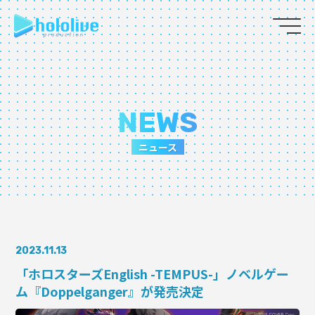
JP
EN
ABOUT
NEWS
TALENT
ニュース
NEWS
AUDITION
2023.11.13
COLLABORATION
「ホロスターズEnglish -TEMPUS-」ノベルゲー
ム『Doppelganger』が発売決定
SUPPORT ADVERTISING