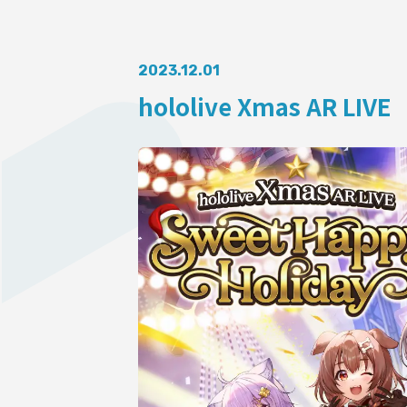
AUDITI
2023.12.01
hololive Xmas AR LI
COLLABORATION
SUPPORT ADVERTISING
OFFICIAL SHOP
HOLODULE
会社概要
プライバシーポリシー
未成年の方々へのお願い
二次創作ガイドライン
よくある質問