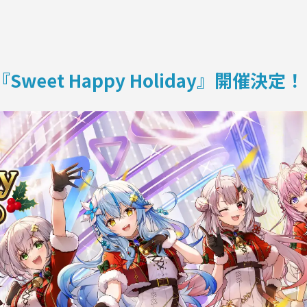
ON
VE 『Sweet Happy Holiday』開催決定！