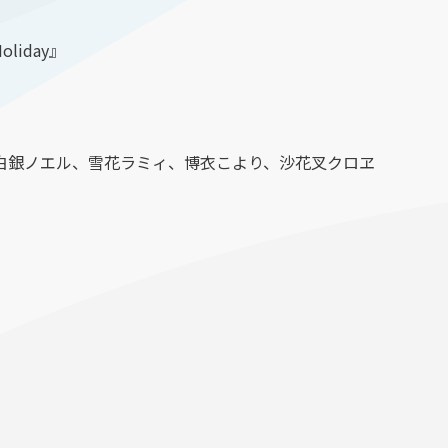
Holiday』
白銀ノエル、雪花ラミィ、博衣こより、沙花叉クロヱ