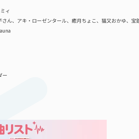
ラミィ
ごめん / ロボ子さん、アキ・ローゼンタール、癒月ちょこ、猫又おか
auna
ダー