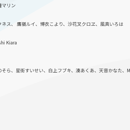
宝鐘マリン
ダークネス、 鷹嶺ルイ、博衣こより、沙花叉クロヱ、風真いろは
i Kiara
 ときのそら、星街すいせい、白上フブキ、湊あくあ、天音かなた、Moona Hos