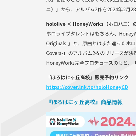
ニ）」から、アルバム2作を2024年2月
hololive × HoneyWorks（ホ
ホロライブタレントはもちろん、Honey
Originals-」と、原曲とはまた違った
Covers-」のアルバム2枚のリリースが
HoneyWorks完全プロデュースのも
『ほろはにヶ丘高校』販売予約リンク
https://cover.lnk.to/holoHoneyCD
『ほろはにヶ丘高校』商品情報