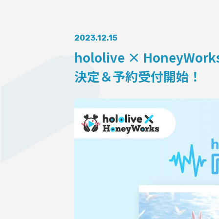
AUDITI
2023.12.15
hololive × Hon
COLLABORATION
決定＆予約受付開始！
SUPPORT ADVERTISING
OFFICIAL SHOP
HOLODULE
会社概要
プライバシーポリシー
未成年の方々へのお願い
二次創作ガイドライン
よくある質問