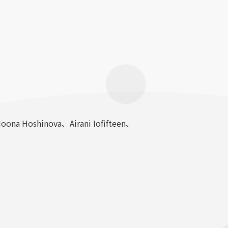
hinova、Airani Iofifteen、