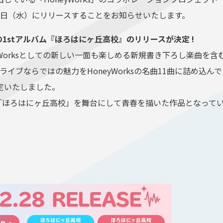
28日（水）にリリースすることをお知らせいたします。
ロハニ）の1stアルバム『ほろはにヶ丘高校』のリリースが決定 !
Worksとしての新しい一面も楽しめる新規書き下ろし楽曲を含む
ホロライブならではの魅力をHoneyWorksの名曲11曲に詰め込
決定いたしました。
と、「ほろはにヶ丘高校」を舞台にして青春を描いた作品となって