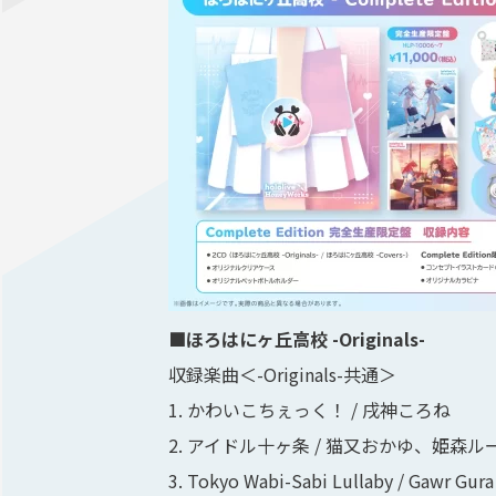
■ほろはにヶ丘高校 -Originals-
収録楽曲＜-Originals-共通＞
1. かわいこちぇっく！ / 戌神ころね
2. アイドル十ヶ条 / 猫又おかゆ、姫森ル
3. Tokyo Wabi-Sabi Lullaby / Gawr Gura