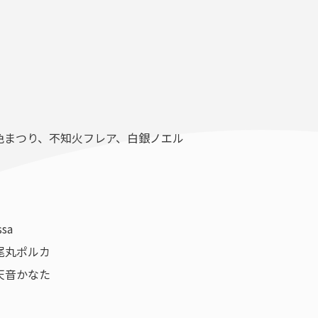
、夏色まつり、不知火フレア、白銀ノエル
ssa
、尾丸ポルカ
、天音かなた