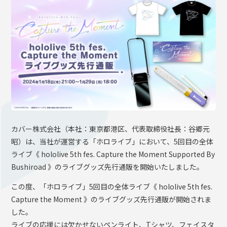
OFFICIAL SHOP
HOLODULE
会社概要
プライバシーポリシー
未成年の方々へのお願い
二次創作ガイドライン
よくある質問
カバー株式会社（本社：東京都港区、代表取締役社長：谷郷元
サポーターガイドライン
昭）は、当社が運営する「ホロライブ」において、5回目の全体
ライブ《 hololive 5th fes. Capture the Moment Supported By
Bushiroad 》のライブグッズ先行通販を開始いたしました。
この度、「ホロライブ」5回目の全体ライブ《 hololive 5th fes.
Capture the Moment 》のライブグッズ先行通販が開始されま
した。
ライブの応援には欠かせないペンライト、Tシャツ、フェイスタ