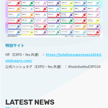
特設サイト
HP（EXPO・fes.共通） ：
https://hololivesuperexpo2024.h
ololivepro.com/
公式ハッシュタグ（EXPO・fes.共通） ： #hololivefesEXPO24
LATEST NEWS