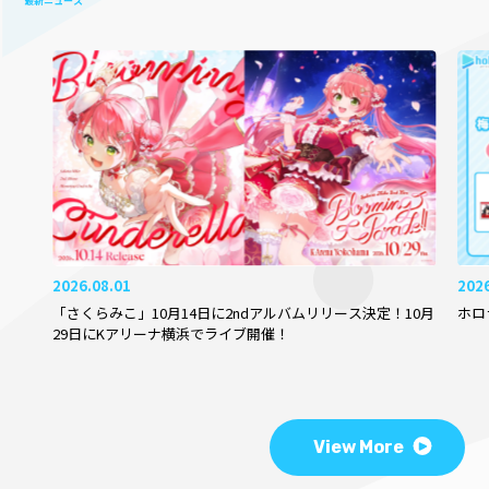
最新ニュース
2026.08.01
202
「さくらみこ」10月14日に2ndアルバムリリース決定！10月
ホロ
29日にKアリーナ横浜でライブ開催！
View More