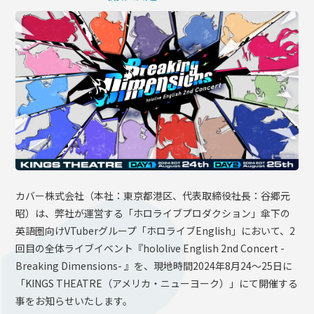
OFFICIAL SHOP
HOLODULE
会社概要
プライバシーポリシー
未成年の方々へのお願い
二次創作ガイドライン
よくある質問
サポーターガイドライン
カバー株式会社（本社：東京都港区、代表取締役社長：谷郷元
昭）は、弊社が運営する「ホロライブプロダクション」傘下の
英語圏向けVTuberグループ「ホロライブEnglish」において、2
回目の全体ライブイベント『hololive English 2nd Concert -
Breaking Dimensions- 』を、現地時間2024年8月24～25日に
「KINGS THEATRE（アメリカ・ニューヨーク）」にて開催する
事をお知らせいたします。