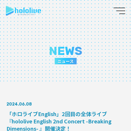
JP
EN
ABOUT
NEWS
TALENT
ニュース
NEWS
AUDITION
2024.06.08
COLLABORATION
「ホロライブEnglish」2回目の全体ライブ
『hololive English 2nd Concert -Breaking
SUPPORT ADVERTISING
Dimensions- 』開催決定！