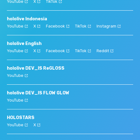
YouTube
X
TikTok
hololive Indonesia
YouTube
X
Facebook
TikTok
Instagram
hololive English
YouTube
X
Facebook
TikTok
Reddit
hololive DEV_IS ReGLOSS
YouTube
hololive DEV_IS FLOW GLOW
YouTube
HOLOSTARS
YouTube
X