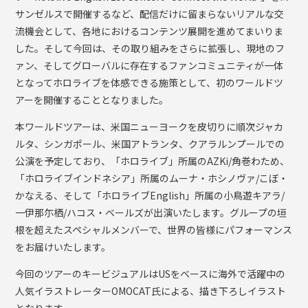
サンゼルスで開催するなど、配信だけに留まらないリアルな交
流機会として、各地におけるコンテンツ展開を進めてまいりま
した。そして今回は、その取り組みをさらに拡張し、現地のフ
ァン、そしてグローバルに存在するファンコミュニティが一体
となってホロライブを体感できる施策として、初のワールドツ
アーを開催することとなりました。
本ワールドツアーは、米国ニューヨークを皮切りに順次ジャカ
ルタ、シンガポール、米国アトランタ、クアラルンプールでの
公演を予定しており、「ホロライブ」所属のAZKi/角巻わため、
「ホロライブインドネシア」所属のムーナ・ホシノヴァ/こぼ・
かなえる、そして「ホロライブEnglish」所属の小鳥遊キアラ/
一伊那尓栖/ハコス・ベールズが出演いたします。グループの垣
根を超えたスペシャルメンバーで、世界の皆様にパフォーマンス
をお届けいたします。
今回のツアーのキービジュアルはUSをベースに海外で活躍中の
人気イラストレーターOMOCAT氏による、描き下ろしイラスト
となります。