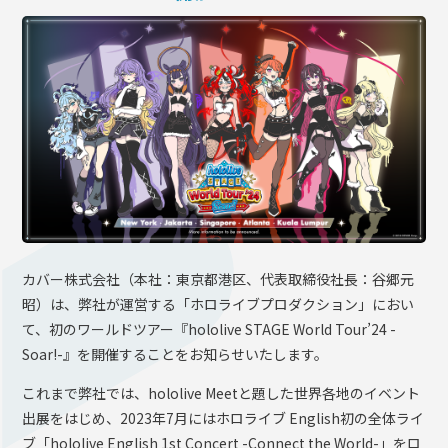
OFFICIAL SHOP
HOLODULE
会社概要
プライバシーポリシー
未成年の方々へのお願い
二次創作ガイドライン
よくある質問
サポーターガイドライン
カバー株式会社（本社：東京都港区、代表取締役社長：谷郷元
昭）は、弊社が運営する「ホロライブプロダクション」におい
て、初のワールドツアー『hololive STAGE World Tour’24 -
Soar!-』を開催することをお知らせいたします。
これまで弊社では、hololive Meetと題した世界各地のイベント
出展をはじめ、2023年7月にはホロライブ English初の全体ライ
ブ「hololive English 1st Concert -Connect the World-」をロ