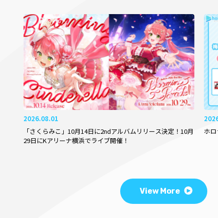
2026.08.01
202
「さくらみこ」10月14日に2ndアルバムリリース決定！10月
ホロ
29日にKアリーナ横浜でライブ開催！
View More