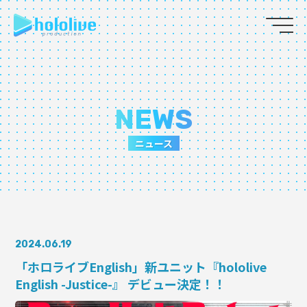
JP
EN
ABOUT
NEWS
TALENT
ニュース
NEWS
AUDITION
2024.06.19
COLLABORATION
「ホロライブEnglish」新ユニット『hololive
English -Justice-』 デビュー決定！！
SUPPORT ADVERTISING