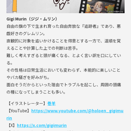
Gigi Murin（ジジ・ムリン）
自由の旗の下で生まれ育った自由奔放な『追跡者』であり、悪
戯好きのグレムリン。
直観的に対象を追いかけることを得意とする一方で、道順を覚
えることや計算した上での判断は苦手。
難しく考えすぎると頭が痛くなる、とよく言い訳を口にしてい
る。
その性格は日常生活においても変わらず、本能的に楽しいこと
やバカ騒ぎを好みがち。
面白そうだからといった理由でトラブルを起こし、周囲の頭痛
の種になってしまうことも多い。
【イラストレーター】
巻羊
【YouTube】
https://www.youtube.com/@holoen_gigimu
rin
【X】
https://x.com/gigimurin