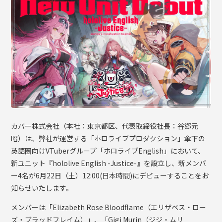
OFFICIAL SHOP
HOLODULE
会社概要
プライバシーポリシー
未成年の方々へのお願い
二次創作ガイドライン
よくある質問
カバー株式会社（本社：東京都区、代表取締役社長：谷郷元
サポーターガイドライン
昭）は、弊社が運営する「ホロライブプロダクション」傘下の
英語圏向けVTuberグループ「ホロライブEnglish」において、
新ユニット『hololive English -Justice-』を設立し、新メンバ
ー4名が6月22日（土）12:00(日本時間)にデビューすることをお
知らせいたします。
メンバーは「Elizabeth Rose Bloodflame（エリザベス・ロー
ズ・ブラッドフレイム）」、「Gigi Murin（ジジ・ムリ