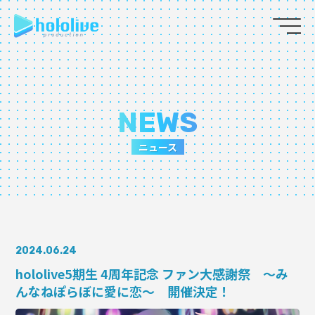
JP
EN
ABOUT
NEWS
TALENT
ニュース
NEWS
AUDITION
2024.06.24
COLLABORATION
hololive5期生 4周年記念 ファン大感謝祭 ～み
んなねぽらぼに愛に恋～ 開催決定！
SUPPORT ADVERTISING