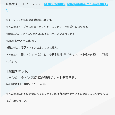
販売サイト ： イープラス
https://eplus.jp/nepolabo-fan-meeting2
4/
※イープラスの無料会員登録が必要です。
※本公演はイープラスの電子チケット「スマチケ」での受付となります。
※会員1アカウントにつき各回1回ずつお申込みいただけます
※1回のお申込みで2枚まで
※購入後の、変更・キャンセルはできません。
※お支払いの際、チケット代金の他に各種手数料がかかります。お申込み画面にてご確認
ください。
【配信チケット】
ファンミーティング3公演の配信チケット発売予定。
詳細は後日ご案内いたします。
※本公演は国内向け配信のみとなります。海外向け配信チケットの販売はございませんの
でご了承ください。