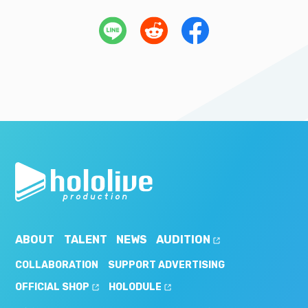
ABOUT
TALENT
NEWS
AUDITION
COLLABORATION
SUPPORT ADVERTISING
OFFICIAL SHOP
HOLODULE