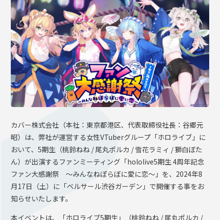
OFFICIAL SHOP
HOLODULE
会社概要
プライバシーポリシー
未成年の方々へのお願い
二次創作ガイドライン
よくある質問
カバー株式会社（本社：東京都港区、代表取締役社長：谷郷元
サポーターガイドライン
昭）は、弊社が運営する女性VTuberグループ「ホロライブ」に
おいて、5期生（桃鈴ねね / 尾丸ポルカ / 雪花ラミィ / 獅白ぼた
ん）が出演するファンミーティング「hololive5期生 4周年記念
ファン大感謝祭 ～みんなねぽらぼに愛に恋～」を、2024年8
月17日（土）に「ベルサール渋谷ガーデン」で開催する事をお
知らせいたします。
本イベントは、「ホロライブ5期生」（桃鈴ねね / 尾丸ポルカ /