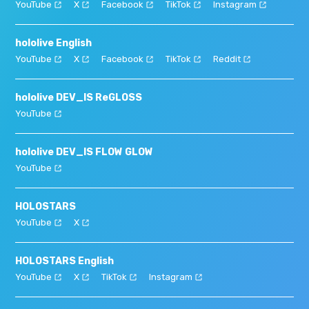
YouTube
X
Facebook
TikTok
Instagram
hololive English
YouTube
X
Facebook
TikTok
Reddit
hololive DEV_IS ReGLOSS
YouTube
hololive DEV_IS FLOW GLOW
YouTube
HOLOSTARS
YouTube
X
HOLOSTARS English
YouTube
X
TikTok
Instagram