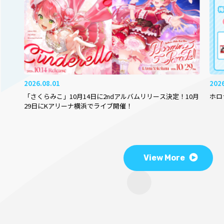
2026.08.01
202
「さくらみこ」10月14日に2ndアルバムリリース決定！10月
ホロ
29日にKアリーナ横浜でライブ開催！
View More