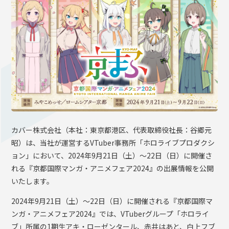
OFFICIAL SHOP
HOLODULE
会社概要
プライバシーポリシー
未成年の方々へのお願い
二次創作ガイドライン
よくある質問
カバー株式会社（本社：東京都港区、代表取締役社長：谷郷元
サポーターガイドライン
昭）は、当社が運営するVTuber事務所「ホロライブプロダクシ
ョン」において、2024年9月21日（土）〜22日（日）に開催さ
れる『京都国際マンガ・アニメフェア2024』の出展情報を公開
いたします。
2024年9月21日（土）〜22日（日）に開催される『京都国際マ
ンガ・アニメフェア2024』では、VTuberグループ「ホロライ
ブ」所属の1期生アキ・ローゼンタール、赤井はあと、白上フブ