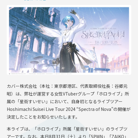
OFFICIAL SHOP
HOLODULE
会社概要
プライバシーポリシー
未成年の方々へのお願い
二次創作ガイドライン
よくある質問
サポーターガイドライン
カバー株式会社（本社：東京都港区、代表取締役社長：谷郷元
昭）は、弊社が運営する女性VTuberグループ「ホロライブ」所
属の「星街すいせい」において、自身初となるライブツアー
Hoshimachi Suisei Live Tour 2024 “Spectra of Nova”の開催が
決定したことをお知らせいたします。
本ライブは、「ホロライブ」所属「星街すいせい」のライブツ
アーです。なお、本日8月31日（土）より「SPWN」「ZAIKO」