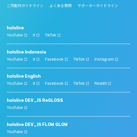
二次創作ガイドライン
よくある質問
サポーターガイドライン
hololive
YouTube
X
TikTok
hololive Indonesia
YouTube
X
Facebook
TikTok
Instagram
hololive English
YouTube
X
Facebook
TikTok
Reddit
hololive DEV_IS ReGLOSS
YouTube
hololive DEV_IS FLOW GLOW
YouTube