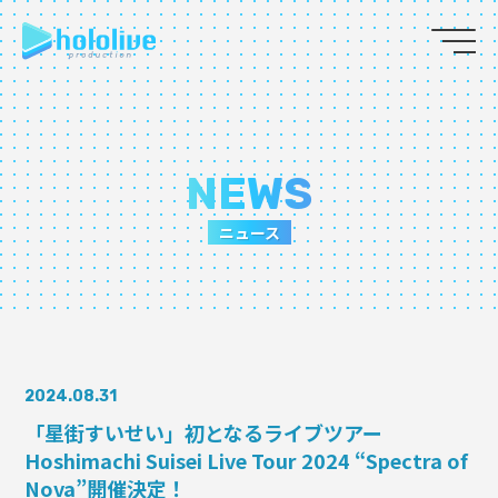
JP
EN
ABOUT
NEWS
TALENT
ニュース
NEWS
AUDITION
2024.08.31
COLLABORATION
「星街すいせい」初となるライブツアー
Hoshimachi Suisei Live Tour 2024 “Spectra of
SUPPORT ADVERTISING
Nova”開催決定！