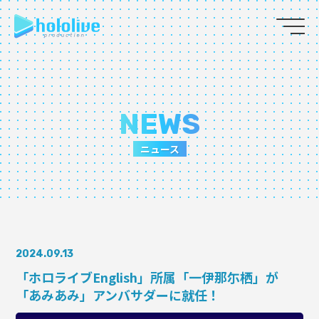
JP
EN
ABOUT
NEWS
TALENT
ニュース
NEWS
AUDITION
2024.09.13
COLLABORATION
「ホロライブEnglish」所属「一伊那尓栖」が
「あみあみ」アンバサダーに就任！
SUPPORT ADVERTISING