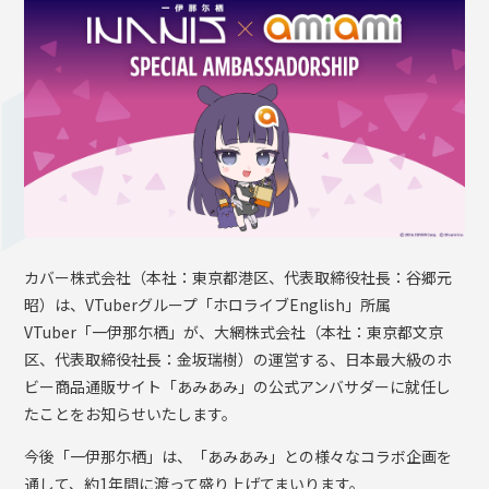
OFFICIAL SHOP
HOLODULE
会社概要
プライバシーポリシー
未成年の方々へのお願い
二次創作ガイドライン
よくある質問
カバー株式会社（本社：東京都港区、代表取締役社⻑：⾕郷元
サポーターガイドライン
昭）は、VTuberグループ「ホロライブEnglish」所属
VTuber「一伊那尓栖」が、大網株式会社（本社：東京都文京
区、代表取締役社長：金坂瑞樹）の運営する、日本最大級のホ
ビー商品通販サイト「あみあみ」の公式アンバサダーに就任し
たことをお知らせいたします。
今後「一伊那尓栖」は、「あみあみ」との様々なコラボ企画を
通して、約1年間に渡って盛り上げてまいります。