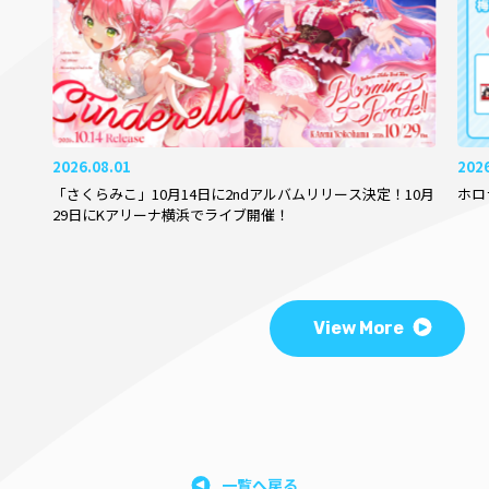
2026.08.01
202
「さくらみこ」10月14日に2ndアルバムリリース決定！10月
ホロ
29日にKアリーナ横浜でライブ開催！
View More
一覧へ戻る