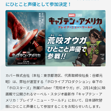
にひとこと声優として参加決定！
OFFICIAL SHOP
HOLODULE
会社概要
プライバシーポリシー
未成年の方々へのお願い
二次創作ガイドライン
よくある質問
サポーターガイドライン
カバー株式会社（本社：東京都港区、代表取締役社長：谷郷元
昭）は、弊社が運営する「ホロライブプロダクション」傘下の
「ホロスターズ」所属VTuber「荒咬オウガ」が、2月14(金)に映
画館で公開されるマーベル・スタジオ最新作『キャプテン・ア
メリカ：ブレイブ・ニュー・ワールド』において、日本語吹替
版にひとこと声優として参加することをお知らせいたします。