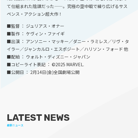
て仕組まれた陰謀だった——。究極の空中戦で繰り広げるサス
ペンス・アクション超大作！
■監督 ： ジュリアス・オナー
■製作 ： ケヴィン・ファイギ
■出演 ： アンソニー・マッキー／ダニー・ラミレス／リヴ・タ
イラー／ジャンカルロ・エスポジート／ハリソン・フォード 他
■配給 ： ウォルト・ディズニー・ジャパン
■コピーライト表記 ： ©2025 MARVEL.
■公開日 ： 2月14日(金)全国劇場公開
LATEST NEWS
最新ニュース