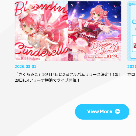
2026.08.01
202
「さくらみこ」10月14日に2ndアルバムリリース決定！10月
ホロ
29日にKアリーナ横浜でライブ開催！
View More