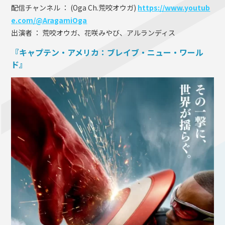
配信チャンネル ： (Oga Ch.荒咬オウガ)
https://www.youtub
e.com/@AragamiOga
出演者 ： 荒咬オウガ、花咲みやび、アルランディス
『キャプテン・アメリカ：ブレイブ・ニュー・ワール
ド』