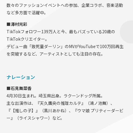
数々のファッションイベントへの参加、企業コラボ、音楽活動
など多方面で活躍中。
■澤村光彩
TikTokフォロワー139万人と今、最もバズっている20歳の
TikTokクリエイター。
デビュー曲「致死量ダーリン」のMVがYouTubeで100万回再生
を突破するなど、アーティストとしても注目の存在。
ナレーション
■石見舞菜香
4月30日生まれ。埼玉県出身。ラクーンドッグ所属。
主な出演作は、『天久鷹央の推理カルテ』（鴻ノ池舞）、
『【推しの子】』（黒川あかね）、『ウマ娘 プリティーダービ
ー』（ライスシャワー）など。