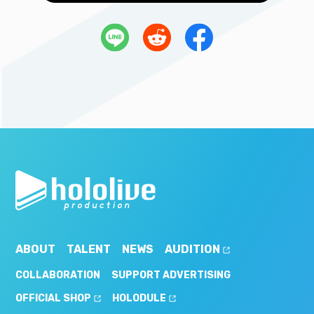
ABOUT
TALENT
NEWS
AUDITION
COLLABORATION
SUPPORT ADVERTISING
OFFICIAL SHOP
HOLODULE