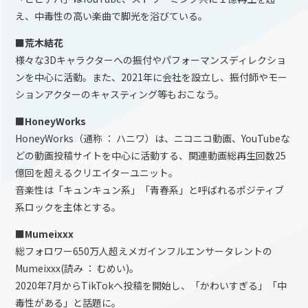
え、中毒性の高い楽曲で脚光を浴びている。
■荒木結花
様々な3Dキャラクターへの振付やパフォーマンスディレクショ
ンを中心に活動。また、2021年に会社を設立し、振付師やモー
ションアクターのキャスティング等もおこなう。
■HoneyWorks
HoneyWorks（通称 ： ハニワ）は、ニコニコ動画、YouTubeな
どの動画投稿サイトを中心に活動する、関連動画総再生回数25
億回を超えるクリエイターユニット。
音楽性は「キュンキュン系」「青春系」と呼ばれるポジティブ
系ロックを主体とする。
■Mumeixxx
総フォロワー650万人超えメガインフルエンサータレントの
Mumeixxx(読み ： むめい)。
2020年7月からTikTokへ投稿を開始し、「かわいすぎる」「中
毒性がある」と話題に。