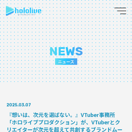
JP
EN
ABOUT
NEWS
TALENT
ニュース
NEWS
AUDITION
2025.03.07
COLLABORATION
『想いは、次元を選ばない。』VTuber事務所
「ホロライブプロダクション」が、VTuberとク
SUPPORT ADVERTISING
リエイターが次元を超えて共創するブランドムー