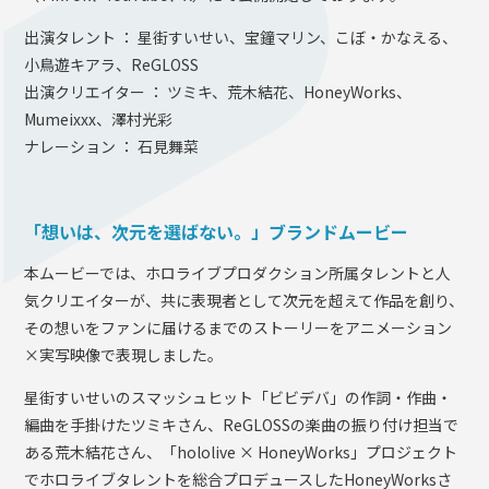
出演タレント ： 星街すいせい、宝鐘マリン、こぼ・かなえる、
小鳥遊キアラ、ReGLOSS
出演クリエイター ： ツミキ、荒木結花、HoneyWorks、
Mumeixxx、澤村光彩
ナレーション ： 石見舞菜
「想いは、次元を選ばない。」ブランドムービー
本ムービーでは、ホロライブプロダクション所属タレントと人
気クリエイターが、共に表現者として次元を超えて作品を創り、
その想いをファンに届けるまでのストーリーをアニメーション
×実写映像で表現しました。
星街すいせいのスマッシュヒット「ビビデバ」の作詞・作曲・
編曲を手掛けたツミキさん、ReGLOSSの楽曲の振り付け担当で
ある荒木結花さん、「hololive × HoneyWorks」プロジェクト
でホロライブタレントを総合プロデュースしたHoneyWorksさ