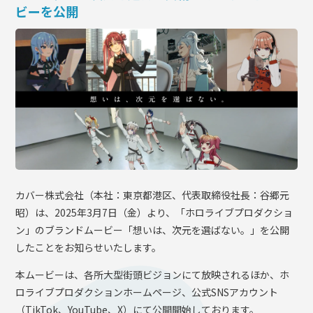
ビーを公開
OFFICIAL SHOP
HOLODULE
会社概要
プライバシーポリシー
未成年の方々へのお願い
二次創作ガイドライン
よくある質問
サポーターガイドライン
カバー株式会社（本社：東京都港区、代表取締役社⻑：⾕郷元
昭）は、2025年3⽉7⽇（金）より、「ホロライブプロダクショ
ン」のブランドムービー「想いは、次元を選ばない。」を公開
したことをお知らせいたします。
本ムービーは、各所大型街頭ビジョンにて放映されるほか、ホ
ロライブプロダクションホームページ、公式SNSアカウント
（TikTok、YouTube、X）にて公開開始しております。