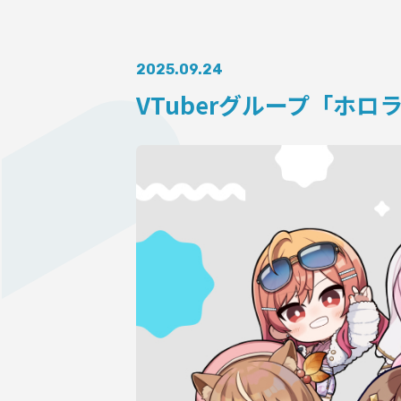
AUDITI
2025.09.24
VTuberグループ「ホ
COLLABORATION
SUPPORT ADVERTISING
OFFICIAL SHOP
HOLODULE
会社概要
プライバシーポリシー
未成年の方々へのお願い
二次創作ガイドライン
よくある質問