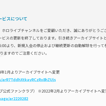
ービスについて
、ホロライブチャンネルをご愛顧いただき、誠にありがとうご
ービスの更新を終了しております。引き続きアーカイブサイト
火)16:00より、新規入会の停止および継続更新の自動解除を行
イトとなりますのでご注意ください。
24年1月よりアーカイブサイトへ変更
ews/arR7TddhXtkayRCzRx8hZUjs
ブ公式ファンクラブ） ※2022年2月よりアーカイブサイトへ変
omaga/ar2220282