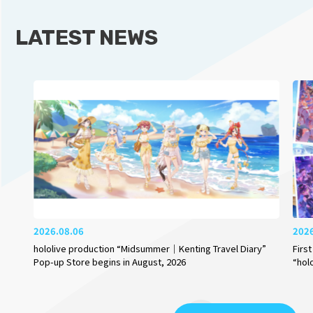
LATEST NEWS
2026.08.06
202
hololive production “Midsummer｜Kenting Travel Diary”
Firs
Pop-up Store begins in August, 2026
“hol