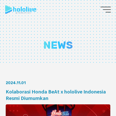
JP
EN
ABOUT
NEWS
TALENT
NEWS
AUDITION
2024.11.01
Kolaborasi Honda BeAt x hololive Indonesia
Resmi Diumumkan
COLLABORATION
SUPPORT ADVERTISING