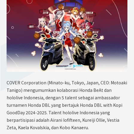
OFFICIAL SHOP
HOLODULE
Supporter Guideline
FAQ
Derivative Works Guidelines
Request to Minors
PRIVACY POLICY
COMPANY
COVER Corporation (Minato-ku, Tokyo, Japan, CEO: Motoaki
Tanigo) mengumumkan kolaborasi Honda BeAt dan
hololive Indonesia, dengan 5 talent sebagai ambassador
turnamen Honda DBL yang bertajuk Honda DBL with Kopi
GoodDay 2024-2025. Talent hololive Indonesia yang
berpartisipasi adalah Airani Iofifteen, Kureiji Ollie, Vestia
Zeta, Kaela Kovalskia, dan Kobo Kanaeru.