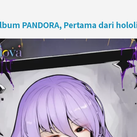
ON
lbum PANDORA, Pertama dari holol