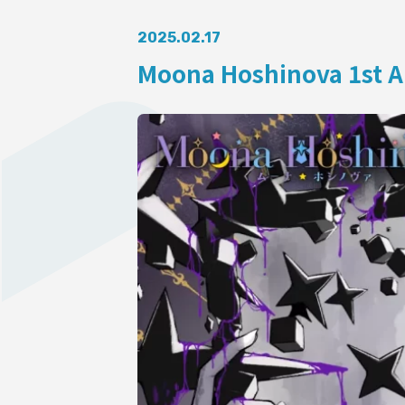
AUDITI
2025.02.17
Moona Hoshinova 1st A
COLLABORATION
SUPPORT ADVERTISING
OFFICIAL SHOP
HOLODULE
Supporter Guideline
FAQ
Derivative Works Guidelines
Request to Minors
PRIVACY POLICY