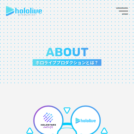
JP
EN
ABOUT
ABOUT
TALENT
ホロライブプロダクションとは？
NEWS
AUDITION
COLLABORATION
SUPPORT ADVERTISING