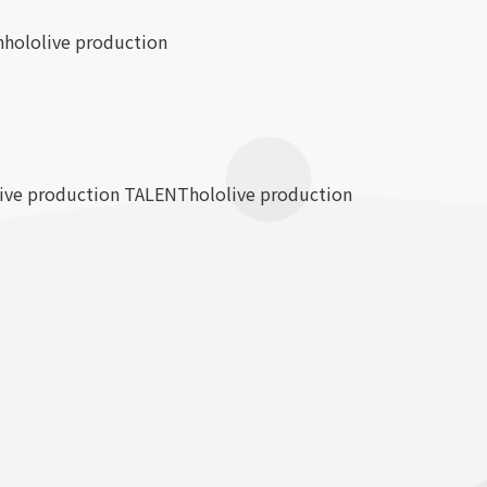
n
hololive production
live production TALENT
hololive production