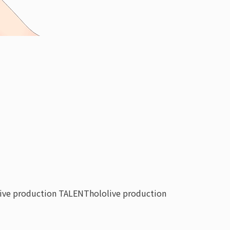
live production TALENT
hololive production