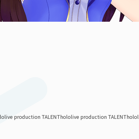
lolive production TALENT
hololive production TALENT
holo