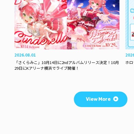
2026.08.01
202
「さくらみこ」10月14日に2ndアルバムリリース決定！10月
ホロ
29日にKアリーナ横浜でライブ開催！
View More