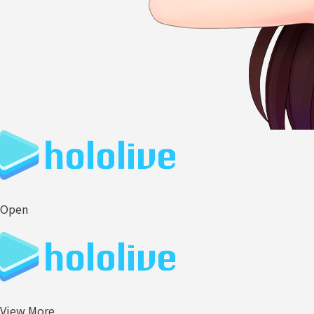
Open
View More