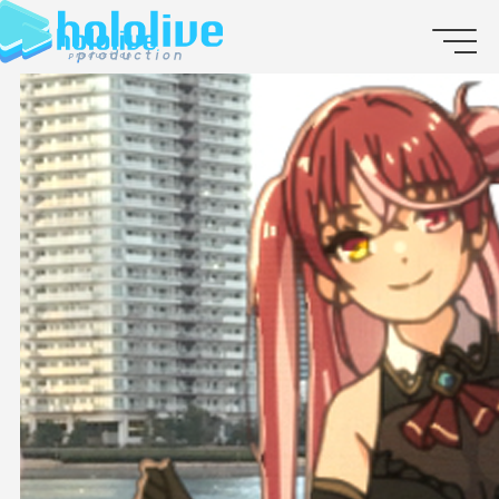
JP
EN
ABOUT
TALENT
NEWS
AUDITION
COLLABORATION
SUPPORT ADVERTISING