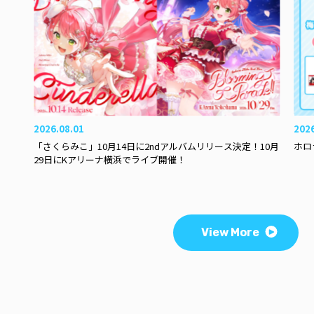
2026.08.01
202
「さくらみこ」10月14日に2ndアルバムリリース決定！10月
ホロ
29日にKアリーナ横浜でライブ開催！
View More