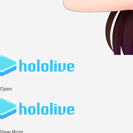
Open
View More