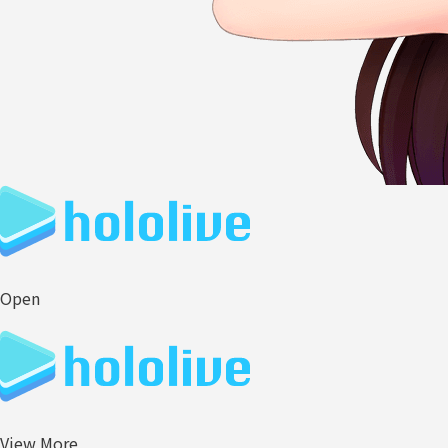
Open
View More