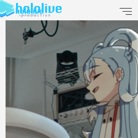
JP
EN
ABOUT
TALENT
NEWS
AUDITION
COLLABORATION
SUPPORT ADVERTISING