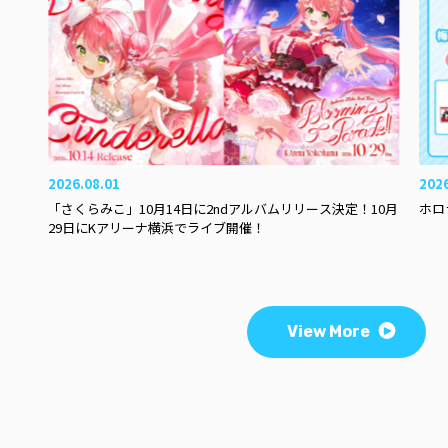
2026.08.01
202
「さくらみこ」10月14日に2ndアルバムリリース決定！10月
ホロ
29日にKアリーナ横浜でライブ開催！
View More